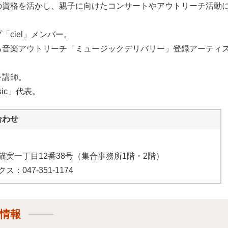
の資格を活かし、親子に向けたコンサートやアウトリーチ活動
ciel」メンバー。
る音楽アウトリーチ「ミュージックデリバリー」登録アーティ
レ講師。
sic」代表。
合わせ
安市猫実一丁目12番38号（集合事務所1階・2階）
ス：047-351-1174
設情報