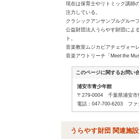
現在は保育士やリトミック講師
注力している。
クラシックアンサンブルグループ「
公益財団法人うらやす財団によ
ト。
音楽教室ムジカピアチェヴォー
音楽アウトリーチ「Meet the Mu
このページに関する
お問い
浦安市青少年館
〒279-0004 千葉県浦
電話：047-700-6203 ファク
うらやす財団 関連施