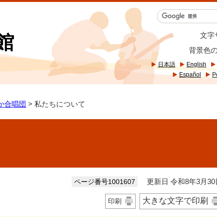
文字
館
背景色
日本語
English
Español
P
か合唱団
> 私たちについて
更新日 令和8年3月30
ページ番号1001607
大きな文字で印刷
印刷