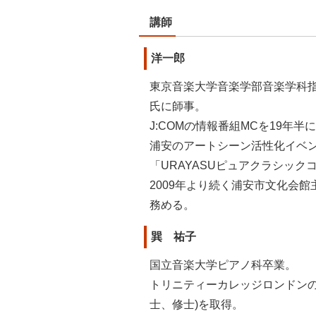
講師
洋一郎
東京音楽大学音楽学部音楽学科指
氏に師事。
J:COMの情報番組MCを19年半
浦安のアートシーン活性化イベ
「URAYASUピュアクラシック
2009年より続く浦安市文化会
務める。
巽 祐子
国立音楽大学ピアノ科卒業。
トリニティーカレッジロンドンのピ
士、修士)を取得。