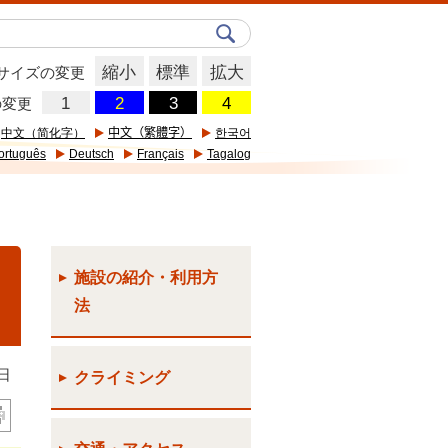
縮小
標準
拡大
サイズの変更
の変更
中文（简化字）
中文（繁體字）
한국어
ortuguês
Deutsch
Français
Tagalog
施設の紹介・利用方
法
日
クライミング