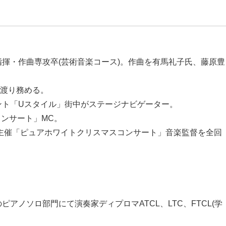
揮・作曲専攻卒(芸術音楽コース)。作曲を有馬礼子氏、藤原豊
に渡り務める。
ント「Uスタイル」街中がステージナビゲーター。
コンサート」MC。
館主催「ピュアホワイトクリスマスコンサート」音楽監督を全回
アノソロ部門にて演奏家ディプロマATCL、LTC、FTCL(学