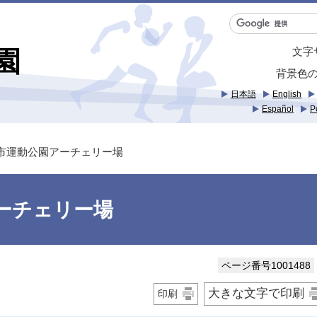
文字
園
背景色
日本語
English
Español
P
安市運動公園アーチェリー場
ーチェリー場
ページ番号1001488
大きな文字で印刷
印刷