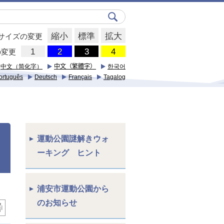
縮小
標準
拡大
サイズの変更
の変更
中文（简化字）
中文（繁體字）
한국어
ortuguês
Deutsch
Français
Tagalog
運動公園謎解きウォ
ーキング ヒント
浦安市運動公園から
のお知らせ