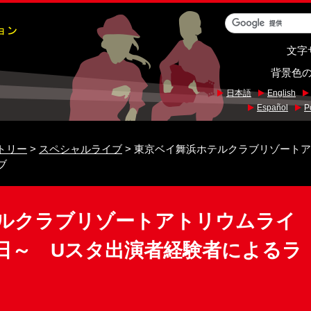
文字
背景色
日本語
English
Español
P
トリー
>
スペシャルライブ
> 東京ベイ舞浜ホテルクラブリゾートアト
ブ
ルクラブリゾートアトリウムライ
29日～ Uスタ出演者経験者によるラ