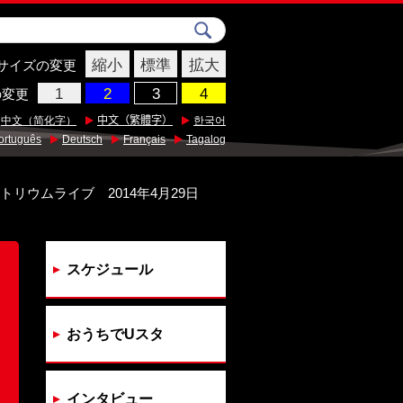
縮小
標準
拡大
サイズの変更
の変更
中文（简化字）
中文（繁體字）
한국어
ortuguês
Deutsch
Français
Tagalog
リウムライブ 2014年4月29日
スケジュール
おうちでUスタ
インタビュー