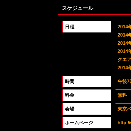
スケジュール
日程
201
201
201
201
クエ
201
時間
午後7
料金
無料
会場
東京
ホームページ
http:/