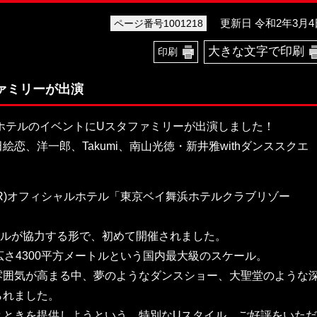
更新日 令和2年3月4
ページ番号1001218
大きな文字で印刷
印刷
ァミリーが出演
にホテルのイベントにUスタファミリーが出演しました！
恋、洋一郎、Takumi、南山光徳・新井雅withダンススクエ
R)オフィシャルホテル「東京ベイ舞浜ホテルクラブリゾー
イルが協力する形で、初めて開催されました。
広さ4300平方メートルという国内最大級のスケール。
雰囲気が高まる中、夢のようなダンスショー、大聖堂のような
られました。
とときを提供しようという、特別なUスタイル。ご好評をいただ