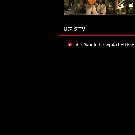
UスタTV
http://youtu.be/wp4aTHTNw