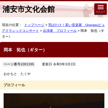
浦安市文化会館
メニュー
現在の位置：
トップページ
>
羽ばたけ！若い音楽家 Urayasuピュ
アクラシックコンサート
>
出演者 プロフィール
> 岡本 拓也（ギ
ター）
岡本 拓也（ギター）
ページ番号1001335
更新日 令和3年3月2日
おかもと たくや
プロフィール