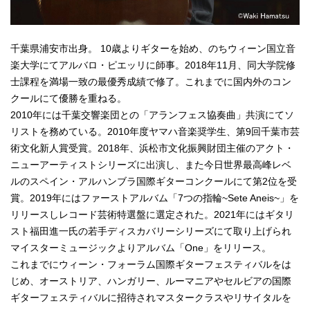
千葉県浦安市出身。 10歳よりギターを始め、のちウィーン国立音
楽大学にてアルバロ・ピエッリに師事。2018年11月、同大学院修
士課程を満場一致の最優秀成績で修了。これまでに国内外のコン
クールにて優勝を重ねる。
2010年には千葉交響楽団との「アランフェス協奏曲」共演にてソ
リストを務めている。2010年度ヤマハ音楽奨学生、第9回千葉市芸
術文化新人賞受賞。2018年、浜松市文化振興財団主催のアクト・
ニューアーティストシリーズに出演し、また今日世界最高峰レベ
ルのスペイン・アルハンブラ国際ギターコンクールにて第2位を受
賞。2019年にはファーストアルバム「7つの指輪~Sete Aneis~」を
リリースしレコード芸術特選盤に選定された。2021年にはギタリ
スト福田進一氏の若手ディスカバリーシリーズにて取り上げられ
マイスターミュージックよりアルバム「One」をリリース。
これまでにウィーン・フォーラム国際ギターフェスティバルをは
じめ、オーストリア、ハンガリー、ルーマニアやセルビアの国際
ギターフェスティバルに招待されマスタークラスやリサイタルを