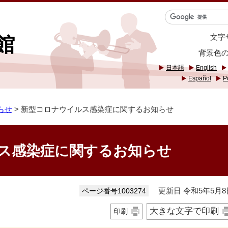
文字
館
背景色
日本語
English
Español
P
らせ
> 新型コロナウイルス感染症に関するお知らせ
ス感染症に関するお知らせ
更新日 令和5年5月8
ページ番号1003274
大きな文字で印刷
印刷