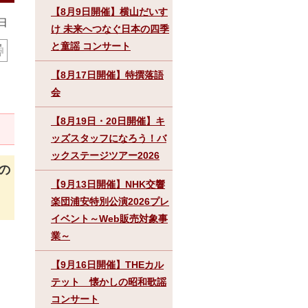
【8月9日開催】横山だいす
日
け 未来へつなぐ日本の四季
と童謡 コンサート
【8月17日開催】特撰落語
会
【8月19日・20日開催】キ
ッズスタッフになろう！バ
ックステージツアー2026
の
【9月13日開催】NHK交響
楽団浦安特別公演2026プレ
イベント～Web販売対象事
業～
【9月16日開催】THEカル
テット 懐かしの昭和歌謡
コンサート