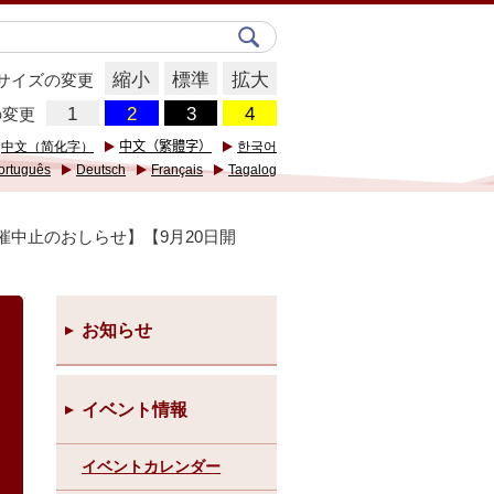
縮小
標準
拡大
サイズの変更
の変更
中文（简化字）
中文（繁體字）
한국어
ortuguês
Deutsch
Français
Tagalog
開催中止のおしらせ】【9月20日開
お知らせ
イベント情報
イベントカレンダー