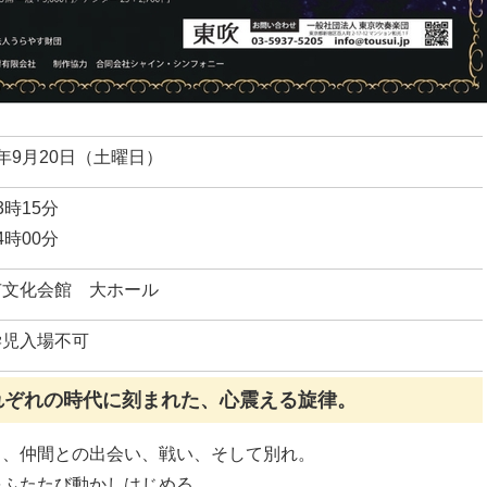
年9月20日（土曜日）
3時15分
4時00分
市文化会館 大ホール
学児入場不可
れぞれの時代に刻まれた、心震える旋律。
ち、仲間との出会い、戦い、そして別れ。
をふたたび動かしはじめる…