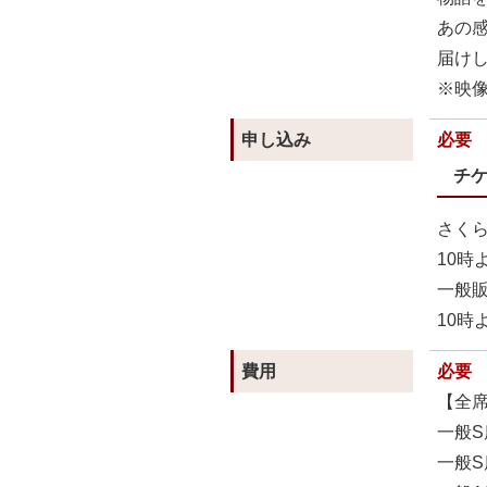
あの
届け
※映
申し込み
必要
チ
さくら
10時
一般販
10時
費用
必要
【全
一般S
一般S