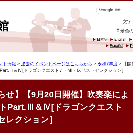
文字
館
背景色
日本語
English
Español
P
ント情報
>
過去のイベントページはこちらから
>
令和7年度
> 【
art.Ⅲ＆Ⅳ[ドラゴンクエストⅦ・Ⅷ・Ⅸベストセレクション］
らせ】【9月20日開催】吹奏楽によ
Part.Ⅲ＆Ⅳ[ドラゴンクエスト
セレクション］