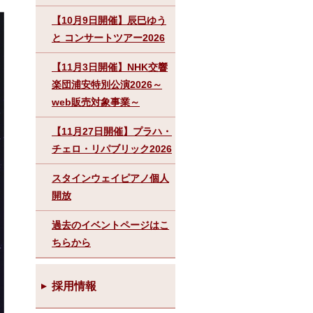
【10月9日開催】辰巳ゆう
と コンサートツアー2026
【11月3日開催】NHK交響
楽団浦安特別公演2026～
web販売対象事業～
【11月27日開催】プラハ・
チェロ・リパブリック2026
スタインウェイピアノ個人
開放
過去のイベントページはこ
ちらから
採用情報