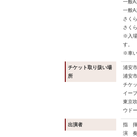
一般A
一般A
さくら
さくら
※入
す。
※車
チケット取り扱い場
浦安市
所
浦安市
チケ
イー
東京
ウド
出演者
指 
演 