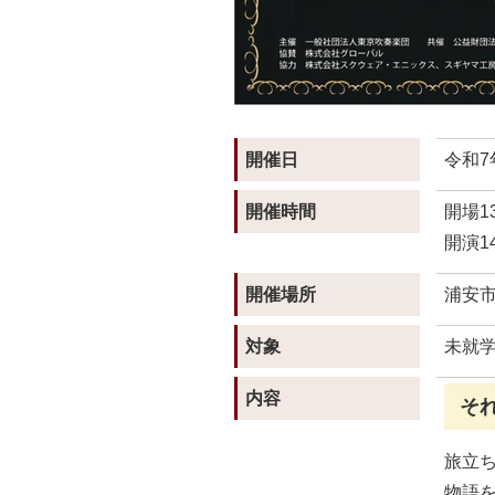
開催日
令和7
開催時間
開場1
開演1
開催場所
浦安
対象
未就
内容
そ
旅立
物語