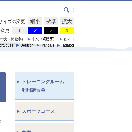
縮小
標準
拡大
サイズの変更
の変更
中文（简化字）
中文（繁體字）
한국어
ortuguês
Deutsch
Français
Tagalog
トレーニングルーム
利用講習会
スポーツコース