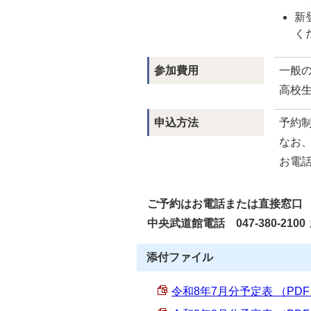
新
く
参加費用
一般の
高校生
申込方法
予約
なお
お電
ご予約はお電話または直接窓口
中央武道館電話 047-380-2100
添付ファイル
令和8年7月分予定表 （PDF 1