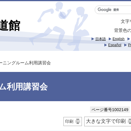
文字
道館
背景色
日本語
English
Español
P
レーニングルーム利用講習会
ム利用講習会
ページ番号1002149
大きな文字で印刷
印刷