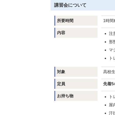
講習会について
所要時間
1時間
内容
注
形
マ
ト
対象
高校
定員
先着5
お持ち物
ト
屋
汗