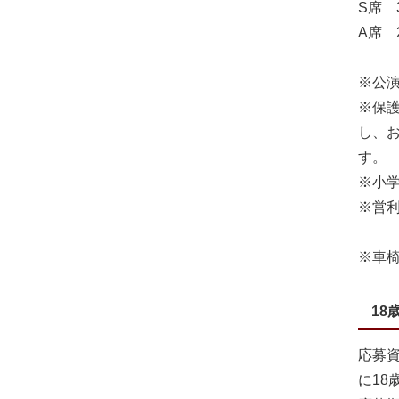
S席 3
A席 2
※公
※保護
し、
す。
※小
※営
※車
18
応募資
に18