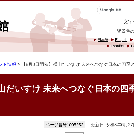
文字
館
背景色
日本語
English
Español
P
ント情報
> 【8月9日開催】横山だいすけ 未来へつなぐ日本の四季
横山だいすけ 未来へつなぐ日本の四
ト
更新日 令和8年6月27
ページ番号1005952