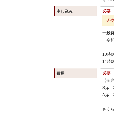
申し込み
必要
チ
一般
令和8
10時
14時
費用
必要
【全
S席 3
A席 3
さく