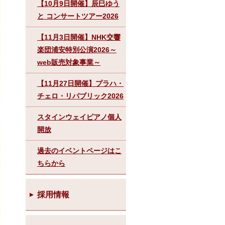
【10月9日開催】辰巳ゆう
と コンサートツアー2026
【11月3日開催】NHK交響
楽団浦安特別公演2026～
web販売対象事業～
【11月27日開催】プラハ・
チェロ・リパブリック2026
スタインウェイピアノ個人
開放
過去のイベントページはこ
ちらから
採用情報