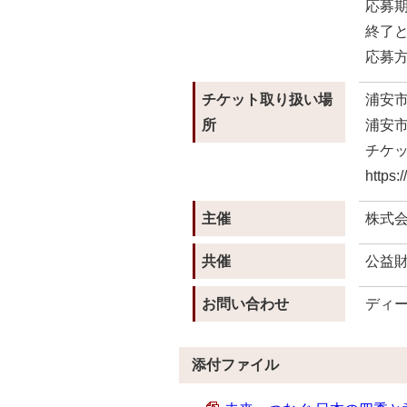
応募期
終了
応募方
チケット取り扱い場
浦安市
所
浦安市
チケット
https://
主催
株式
共催
公益
お問い合わせ
ディース
添付ファイル