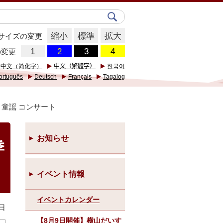
縮小
標準
拡大
サイズの変更
の変更
中文（简化字）
中文（繁體字）
한국어
ortuguês
Deutsch
Français
Tagalog
と童謡 コンサート
お知らせ
季
イベント情報
イベントカレンダー
日
【8月9日開催】横山だいす