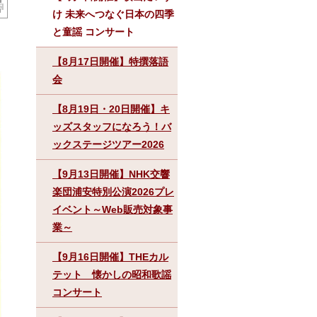
け 未来へつなぐ日本の四季
と童謡 コンサート
【8月17日開催】特撰落語
会
【8月19日・20日開催】キ
ッズスタッフになろう！バ
ックステージツアー2026
【9月13日開催】NHK交響
楽団浦安特別公演2026プレ
イベント～Web販売対象事
業～
【9月16日開催】THEカル
テット 懐かしの昭和歌謡
コンサート