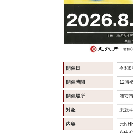
開催日
令和8
開催時間
12時
開催場所
浦安
対象
未就
内容
元NH
を中