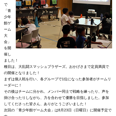
で
「青
少年
館ゲ
ーム
大
会」
を開
催し
ました！
種目は、大乱闘スマッシュブラザーズ。おかげさまで定員満員で
の開催となりました！
まずは個人戦を行い、各グループで1位になった参加者がチームリ
ーダーに！
その後はチームに分かれ、メンバー同士で戦略を練ったり、声を
掛け合ったりしながら、力を合わせて優勝を目指しました。参加
してくださった皆さん、ありがとうございました！
次回の「青少年館ゲーム大会」は8月23日（日曜日）に開催予定で