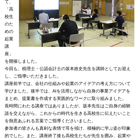
て、
「高
校生
のた
めの
起業
講
座」
を開催しました。
今回も、税理士・公認会計士の坂本政史先生を講師としてお迎え
し、ご指導いただきました。
講座前半では、会社の仕組みや起業のアイデアの考え方について
学びました。後半では、AIを活用しながら自身の事業アイデアを
まとめ、提案書を作成する実践的なワークに取り組みました。
長時間にわたる講座ではありましたが、坂本先生はご自身の経験
談を交えながら、これからの時代を生きる高校生に伝えたいこと
を熱意あふれる言葉でご指導くださいました。
参加者の皆さんも真剣な表情で耳を傾け、積極的に学ぶ姿が印象
的でした。また、講座終了後も高校生たちが先生を囲み、起業や