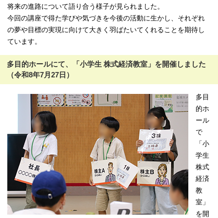
将来の進路について語り合う様子が見られました。
今回の講座で得た学びや気づきを今後の活動に生かし、それぞれ
の夢や目標の実現に向けて大きく羽ばたいてくれることを期待し
ています。
多目的ホールにて、「小学生 株式経済教室」を開催しました
（令和8年7月27日）
多目
的ホ
ール
で
「小
学生
株式
経済
教
室」
を開