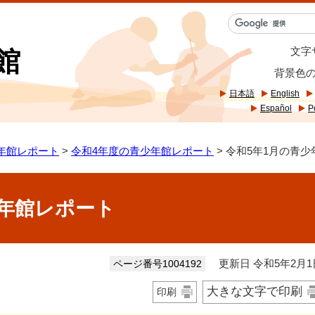
文字
館
背景色
日本語
English
Español
P
年館レポート
>
令和4年度の青少年館レポート
> 令和5年1月の青
少年館レポート
更新日 令和5年2月1
ページ番号1004192
大きな文字で印刷
印刷