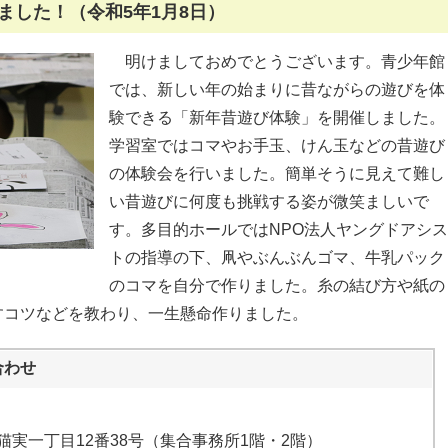
ました！（令和5年1月8日）
明けましておめでとうございます。青少年館
では、新しい年の始まりに昔ながらの遊びを体
験できる「新年昔遊び体験」を開催しました。
学習室ではコマやお手玉、けん玉などの昔遊び
の体験会を行いました。簡単そうに見えて難し
い昔遊びに何度も挑戦する姿が微笑ましいで
す。多目的ホールではNPO法人ヤングドアシス
トの指導の下、凧やぶんぶんゴマ、牛乳パック
のコマを自分で作りました。糸の結び方や紙の
すコツなどを教わり、一生懸命作りました。
合わせ
安市猫実一丁目12番38号（集合事務所1階・2階）