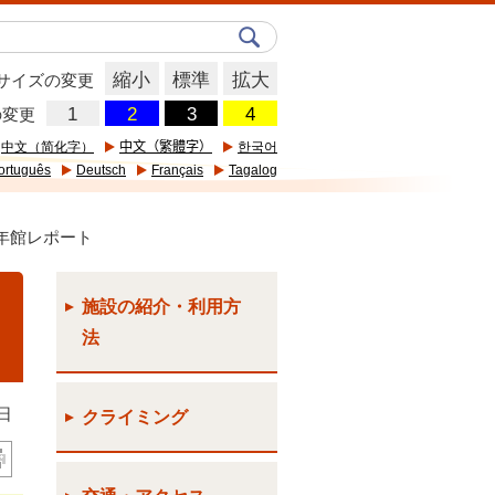
縮小
標準
拡大
サイズの変更
の変更
中文（简化字）
中文（繁體字）
한국어
ortuguês
Deutsch
Français
Tagalog
少年館レポート
施設の紹介・利用方
法
日
クライミング